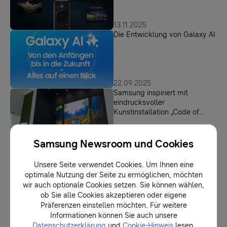
Smart Home
13.11.2025
Die Entwicklung von Galaxy AI
22.09.2025
Samsung inspiriert mit
eindrucksvoller
Kunstinstallation „Code of
Nature“
Samsung Newsroom und Cookies
16.09.2025
Hört auf‘s Wort: Samsung
integriert Microsoft Copilot in
Unsere Seite verwendet Cookies. Um Ihnen eine
2025er TVs und Smart
optimale Nutzung der Seite zu ermöglichen, möchten
Monitore
wir auch optionale Cookies setzen. Sie können wählen,
ob Sie alle Cookies akzeptieren oder eigene
03.09.2025
Präferenzen einstellen möchten. Für weitere
Neue Ära des Heimkinos:
Informationen können Sie auch unsere
Samsung präsentiert weltweit
Datenschutzerklärung
und
Cookie-Hinweis
lesen.