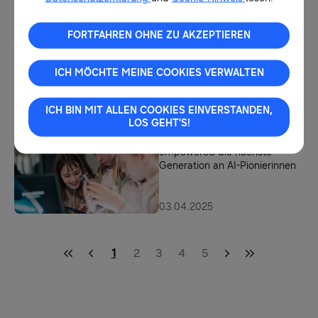
ersten Micro RGB-TV
FORTFAHREN OHNE ZU AKZEPTIEREN
13.08.2025
Fit für die vernetzte Zukunft:
Samsung stärkt Fachhandel
ICH MÖCHTE MEINE COOKIES VERWALTEN
mit individuellen
Trainingsangeboten
ICH BIN MIT ALLEN COOKIES EINVERSTANDEN,
LOS GEHT'S!
22.07.2025
Girls’DAI 2025: Samsung
empowered die nächste
Generation an AI-Pionierinnen
03.04.2025
1
2
3
4
5