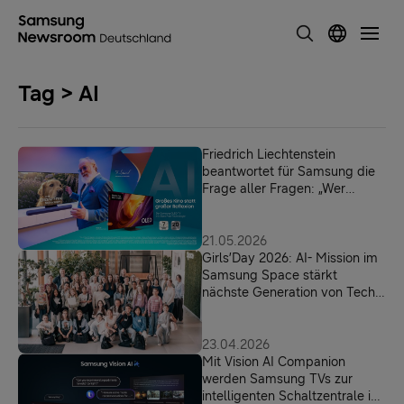
Tag > AI
Friedrich Liechtenstein
beantwortet für Samsung die
Frage aller Fragen: „Wer
braucht denn sowas?“
21.05.2026
Girls’Day 2026: AI- Mission im
Samsung Space stärkt
nächste Generation von Tech
Expertinnen
23.04.2026
Mit Vision AI Companion
werden Samsung TVs zur
intelligenten Schaltzentrale im