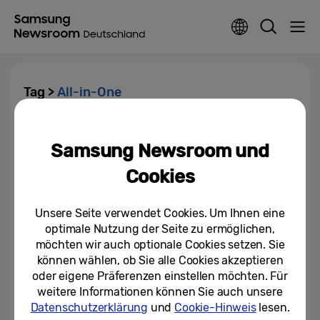
Tag >
All-in-One
Gegen Langeweile in Arztpraxen
Samsung Newsroom und
Cookies
21.10.2025
Unsere Seite verwendet Cookies. Um Ihnen eine
Content schnell verarbeiten und
optimale Nutzung der Seite zu ermöglichen,
verwalten: Samsung kündigt
seine neue...
möchten wir auch optionale Cookies setzen. Sie
können wählen, ob Sie alle Cookies akzeptieren
25.01.2024
oder eigene Präferenzen einstellen möchten. Für
weitere Informationen können Sie auch unsere
Schnelle Installation: Samsung
Datenschutzerklärung
und
Cookie-Hinweis
lesen.
bringt neue Indoor LED-Displays