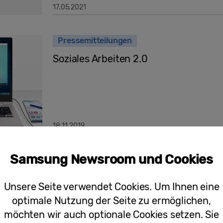
17.05.2021
Pressemitteilungen
Soziales Arbeiten 2.0
18.11.2019
Samsung Newsroom und Cookies
Pressemitteilungen
Stiftung Warentest kürt Galaxy S10+
Unsere Seite verwendet Cookies. Um Ihnen eine
optimale Nutzung der Seite zu ermöglichen,
möchten wir auch optionale Cookies setzen. Sie