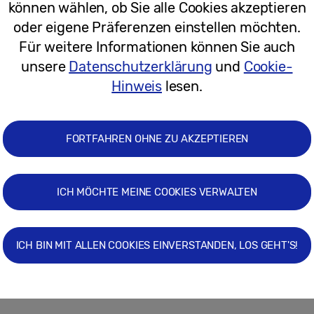
können wählen, ob Sie alle Cookies akzeptieren
oder eigene Präferenzen einstellen möchten.
08.05.2019
Für weitere Informationen können Sie auch
unsere
Datenschutzerklärung
und
Cookie-
Pressemitteilungen
Hinweis
lesen.
Samsung #superdeals versüßen das 
FORTFAHREN OHNE ZU AKZEPTIEREN
ICH MÖCHTE MEINE COOKIES VERWALTEN
27.11.2018
Pressemitteilungen
ICH BIN MIT ALLEN COOKIES EINVERSTANDEN, LOS GEHT'S!
Galaxy S9 | S9+ ab Anfang Dezember i