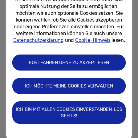
optimale Nutzung der Seite zu ermöglichen,
möchten wir auch optionale Cookies setzen. Sie
23.06.2022
können wählen, ob Sie alle Cookies akzeptieren
oder eigene Präferenzen einstellen möchten. Für
Samsung bringt Farbe in die
weitere Informationen können Sie auch unsere
Küche: Bespoke Kühlschränke
kommen nach Deutschland
Datenschutzerklärung
und
Cookie-Hinweis
lesen.
24.03.2021
FORTFAHREN OHNE ZU AKZEPTIEREN
CE Summit 2021: Samsung
Hausgeräte lädt zum digitalen
Austausch
ICH MÖCHTE MEINE COOKIES VERWALTEN
24.03.2021
Family Hub 2.0: Kühlen einen
Schritt weitergedacht
ICH BIN MIT ALLEN COOKIES EINVERSTANDEN, LOS
GEHT'S!
30.08.2017