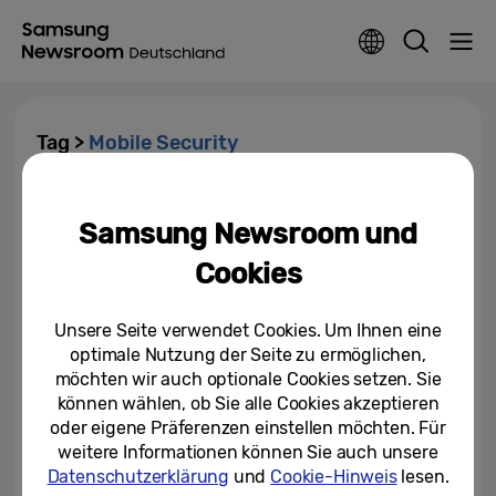
Tag >
Mobile Security
Samsung erweitert Mobile
Security Rewards Programm für
Samsung Newsroom und
mehr Sicherheit
Cookies
19.12.2024
Unsere Seite verwendet Cookies. Um Ihnen eine
Updates für lange Lebensdauer:
optimale Nutzung der Seite zu ermöglichen,
Samsung verlängert den
Zeitraum von Updates für...
möchten wir auch optionale Cookies setzen. Sie
können wählen, ob Sie alle Cookies akzeptieren
09.03.2021
oder eigene Präferenzen einstellen möchten. Für
weitere Informationen können Sie auch unsere
Datenschutzerklärung
und
Cookie-Hinweis
lesen.