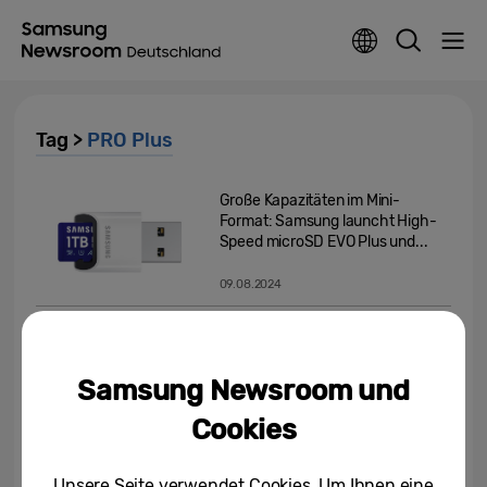
Tag >
PRO Plus
Große Kapazitäten im Mini-
Format: Samsung launcht High-
Speed microSD EVO Plus und...
09.08.2024
PRO Plus Full-Size SD-Karte ab
sofort mit USB-Kartenleser im
Handel verfügbar
Samsung Newsroom und
13.06.2023
Cookies
High-Speed microSD PRO Plus
ab sofort auch mit USB-
Unsere Seite verwendet Cookies. Um Ihnen eine