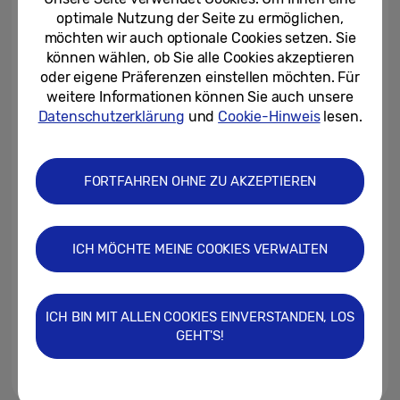
Kartenleser verfügbar
optimale Nutzung der Seite zu ermöglichen,
möchten wir auch optionale Cookies setzen. Sie
30.05.2023
können wählen, ob Sie alle Cookies akzeptieren
oder eigene Präferenzen einstellen möchten. Für
Für alle, die Schnelligkeit
weitere Informationen können Sie auch unsere
besonders schätzen: Neue
Samsung PRO Plus microSD...
Datenschutzerklärung
und
Cookie-Hinweis
lesen.
11.04.2023
FORTFAHREN OHNE ZU AKZEPTIEREN
PRO Plus und EVO Plus: Neue
SD-Karten von Samsung für
Content Creators und...
ICH MÖCHTE MEINE COOKIES VERWALTEN
13.10.2020
Zusätzlicher Speicher: Must-
Have für Smartphones?
ICH BIN MIT ALLEN COOKIES EINVERSTANDEN, LOS
GEHT'S!
19.10.2017