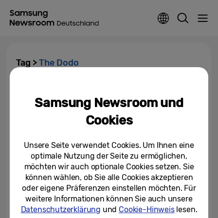
Tag >
The Dodo
Mit BuzzFeed und The Dodo
wird die Super Slow-Motion-
Samsung Newsroom und
Videofunktion des Samsung...
Cookies
03.05.2018
Unsere Seite verwendet Cookies. Um Ihnen eine
optimale Nutzung der Seite zu ermöglichen,
möchten wir auch optionale Cookies setzen. Sie
können wählen, ob Sie alle Cookies akzeptieren
oder eigene Präferenzen einstellen möchten. Für
weitere Informationen können Sie auch unsere
Datenschutzerklärung
und
Cookie-Hinweis
lesen.