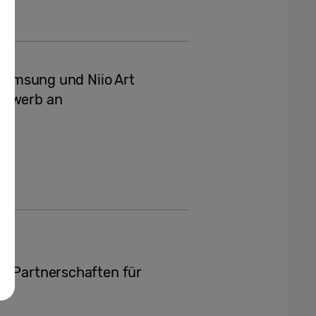
: Samsung und Niio Art
tbewerb an
ke Partnerschaften für