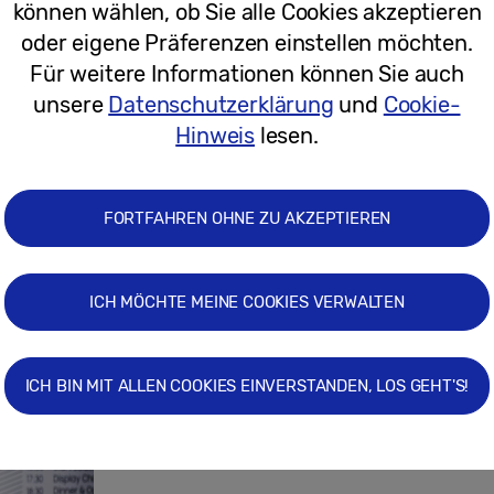
können wählen, ob Sie alle Cookies akzeptieren
oder eigene Präferenzen einstellen möchten.
02.04.2020
Für weitere Informationen können Sie auch
unsere
Datenschutzerklärung
und
Cookie-
‘The Wall’ feiert bildgewaltige Kunst
Hinweis
lesen.
kündigen globalen Digitalkunst-Wet
FORTFAHREN OHNE ZU AKZEPTIEREN
ICH MÖCHTE MEINE COOKIES VERWALTEN
06.02.2020
Pressemitteilungen
ICH BIN MIT ALLEN COOKIES EINVERSTANDEN, LOS GEHT'S!
Samsung Display Solutions Day: Star
brillante Aussichten