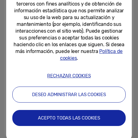
español en equipos de...
terceros con fines analíticos y de obtención de
información estadística que nos permite analizar
18-06-2025
su uso de la web para su actualización y
mantenimiento (por ejemplo, identificando sus
Samsung presenta la campaña
interacciones con el sitio web). Puede gestionar
“AI, AI, AI, AI: disfruta y no llores”
sus preferencias o aceptar todas las cookies
para acercar la Inteligencia...
haciendo clic en los enlaces que siguen. Si desea
más información, puede leer nuestra
Política de
16-06-2025
cookies
.
Un 93% de los españoles afirma
sentirse preocupado por su
privacidad digital
RECHAZAR COOKIES
11-06-2025
DESEO ADMINISTRAR LAS COOKIES
Samsung, Fundación ONCE y la
Universidad de Málaga entregan
los diplomas a un grupo de...
ACEPTO TODAS LAS COOKIES
10-06-2025