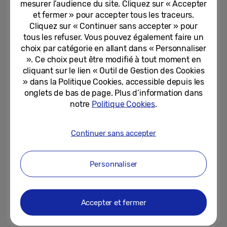
mesurer l’audience du site. Cliquez sur « Accepter
derrière les Appels ultra-clairs
et fermer » pour accepter tous les traceurs.
Cliquez sur « Continuer sans accepter » pour
02-07-2026
tous les refuser. Vous pouvez également faire un
Samsung Galaxy : une nouvelle
choix par catégorie en allant dans « Personnaliser
forme se dessine
». Ce choix peut être modifié à tout moment en
cliquant sur le lien « Outil de Gestion des Cookies
» dans la Politique Cookies, accessible depuis les
01-07-2026
onglets de bas de page. Plus d’information dans
notre
Politique Cookies
.
Le Galaxy Book6 Edge est
désormais disponible : un PC
performant et boosté à l’IA...
Continuer sans accepter
30-06-2026
Personnaliser
Samsung présente le Galaxy
A27 5G : un écran immersif et
des fonctionnalités...
Accepter et fermer
25-06-2026