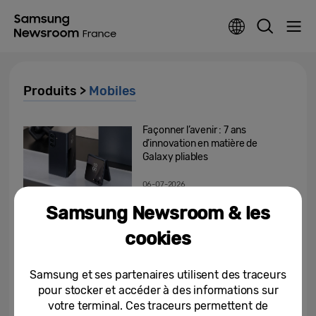
Produits >
Mobiles
Façonner l’avenir : 7 ans
d’innovation en matière de
Galaxy pliables
06-07-2026
Samsung Newsroom & les
Samsung étend la disponibilité
de son écosystème Galaxy
cookies
chez Decathlon
03-07-2026
Samsung et ses partenaires utilisent des traceurs
pour stocker et accéder à des informations sur
Galaxy Buds4 Pro : la
votre terminal. Ces traceurs permettent de
technologie qui se cache