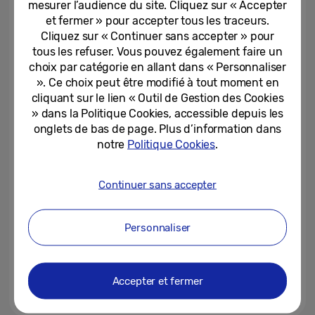
mesurer l’audience du site. Cliquez sur « Accepter
quotidien
et fermer » pour accepter tous les traceurs.
Cliquez sur « Continuer sans accepter » pour
11-07-2025
tous les refuser. Vous pouvez également faire un
[Design story] Vidéoprojecteur
choix par catégorie en allant dans « Personnaliser
The Premiere 5 : plongez dans la
». Ce choix peut être modifié à tout moment en
prochaine ère du...
cliquant sur le lien « Outil de Gestion des Cookies
» dans la Politique Cookies, accessible depuis les
10-06-2025
onglets de bas de page. Plus d’information dans
notre
Politique Cookies
.
[Design Story] Galaxy Buds3
Pro : Allier style et immersion
sonore
Continuer sans accepter
13-11-2024
Personnaliser
[Design Story] Comment
Samsung The Serif a transformé
le téléviseur, à l’intérieur...
Accepter et fermer
16-10-2024