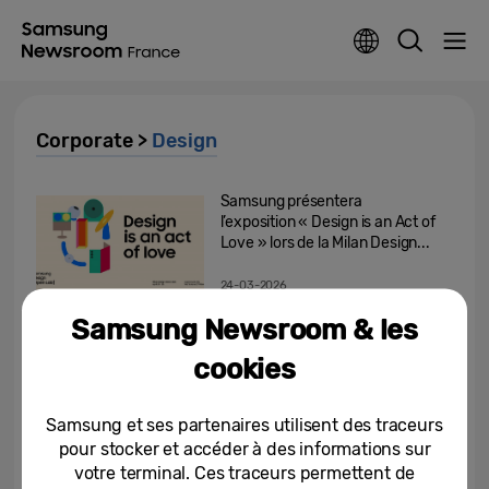
Corporate >
Design
Samsung présentera
l’exposition « Design is an Act of
Love » lors de la Milan Design...
24-03-2026
Samsung Newsroom & les
Samsung réinvente l’avenir du
design au CES 2026, guidant la
cookies
technologie au service de...
07-01-2026
Samsung et ses partenaires utilisent des traceurs
pour stocker et accéder à des informations sur
[Éditorial] Un design tourné vers
votre terminal. Ces traceurs permettent de
l’humain pour enrichir le