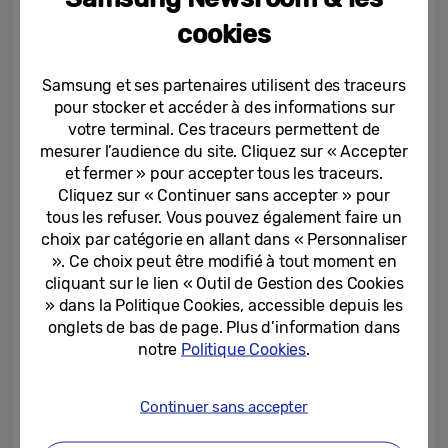
design expressif et centré sur l’humain peut
cookies
transformer la technologie en une présence
plus personnelle, émotionnelle et porteuse
Samsung et ses partenaires utilisent des traceurs
de sens dans la vie quotidienne.
pour stocker et accéder à des informations sur
votre terminal. Ces traceurs permettent de
mesurer l’audience du site. Cliquez sur « Accepter
Ce que les visiteurs découvriront s’inscrit
et fermer » pour accepter tous les traceurs.
dans une démarche en constante évolution
Cliquez sur « Continuer sans accepter » pour
tous les refuser. Vous pouvez également faire un
— un premier aperçu de la manière dont
choix par catégorie en allant dans « Personnaliser
Samsung réinvente la relation entre
». Ce choix peut être modifié à tout moment en
technologie et quotidien, ainsi que sa vision
cliquant sur le lien « Outil de Gestion des Cookies
du design pour les années à venir.
» dans la Politique Cookies, accessible depuis les
onglets de bas de page. Plus d’information dans
notre
Politique Cookies
.
Dans le cadre de ce programme, Samsung
organisera une session
Design Talk
en
Continuer sans accepter
collaboration avec Dezeen le 22 avril, au
cours de laquelle l’entreprise partagera les