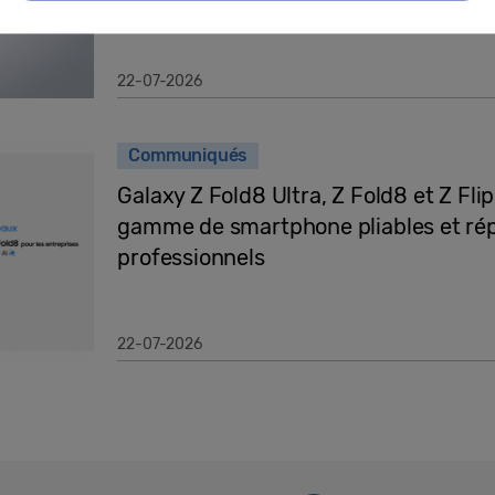
22-07-2026
Communiqués
Galaxy Z Fold8 Ultra, Z Fold8 et Z Fl
gamme de smartphone pliables et rép
professionnels
22-07-2026