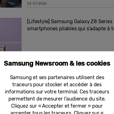
23-07-2026
[Lifestyle] Samsung Galaxy Z8 Series 
smartphones pliables qui s’adapte à to
Samsung Newsroom & les cookies
22-07-2026
Samsung et ses partenaires utilisent des
Communiqués
traceurs pour stocker et accéder à des
Galaxy Z Fold8 Ultra, Z Fold8 et Z Fl
informations sur votre terminal. Ces traceurs
chaque mode de vie
permettent de mesurer l’audience du site.
Cliquez sur « Accepter et fermer » pour
accepter tous les traceurs. Cliquez sur «