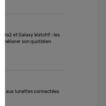
tra2 et Galaxy Watch9 : les
améliorer son quotidien
y aux lunettes connectées