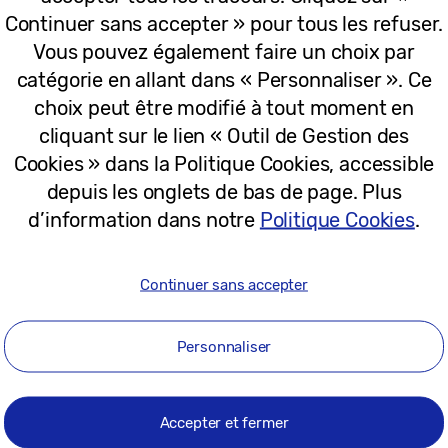
Continuer sans accepter » pour tous les refuser.
22-07-2026
Vous pouvez également faire un choix par
catégorie en allant dans « Personnaliser ». Ce
choix peut être modifié à tout moment en
Communiqués
cliquant sur le lien « Outil de Gestion des
Samsung présente les Galaxy Watch Ul
Cookies » dans la Politique Cookies, accessible
nouveaux partenaires bien-être pour 
depuis les onglets de bas de page. Plus
d’information dans notre
Politique Cookies
.
22-07-2026
Continuer sans accepter
Personnaliser
Communiqués
Samsung étend son écosystème Galax
Accepter et fermer