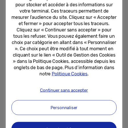
Des solutions intelligentes basées sur
pour stocker et accéder à des informations sur
l’intelligence artificielle pour accompagner
votre terminal. Ces traceurs permettent de
mesurer l’audience du site. Cliquez sur « Accepter
les utilisateurs et prendre en compte leurs
et fermer » pour accepter tous les traceurs.
habitudes.
Cliquez sur « Continuer sans accepter » pour
tous les refuser. Vous pouvez également faire un
Des innovations uniques et des
choix par catégorie en allant dans « Personnaliser
technologies dédiées qui n’ont qu’un seul
». Ce choix peut être modifié à tout moment en
but : simplifier la vie
cliquant sur le lien « Outil de Gestion des Cookies
» dans la Politique Cookies, accessible depuis les
Une utilisation flexible afin de s’adapter
onglets de bas de page. Plus d’information dans
aux modes de vie de chacun
notre
Politique Cookies
.
Et en toute sérénité, grâce à des appareils
Continuer sans accepter
fiables
Personnaliser
Quatre exigences qui font toute la
différence.