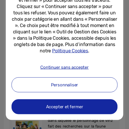
apprendre aux enfants à analyser, vérifier
Cliquez sur « Continuer sans accepter » pour
et sélectionner des informations
tous les refuser. Vous pouvez également faire un
pertinentes, ou identifier des sources
choix par catégorie en allant dans « Personnaliser
fiables :
». Ce choix peut être modifié à tout moment en
cliquant sur le lien « Outil de Gestion des Cookies
» dans la Politique Cookies, accessible depuis les
onglets de bas de page. Plus d’information dans
notre
Politique Cookies
.
Etape 1 – « JE DECOUVRE » :
une
BD interactive met en scène Zoé et
Continuer sans accepter
Sam, deux enfants qui préparent un
exposé en cherchant les informations
sur Internet. Mais ils se sentent vite
Personnaliser
perdus face aux réponses obtenues.
Accepter et fermer
Etape 2 – « J’OBSERVE » :
une vidéo
dans laquelle le personnage de Vinz
fait des recherches sur la faune