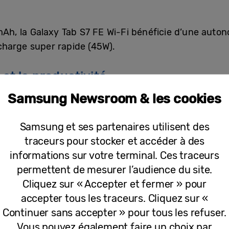
mAh, la Galaxy Tab S7 FE Wi-Fi bénéficie d’une auton
charge super rapide (45W).
 et la productivité
Samsung Newsroom & les cookies
ab S7 FE Wi-Fi, les utilisateurs peuvent exprimer leu
 et le même niveau de précision qu’avec un stylo ou
Samsung et ses partenaires utilisent des
laxy Tab S7 FE Wi-Fi se transforme en poste de trav
traceurs pour stocker et accéder à des
 soient. Ils peuvent également compter sur l’écosy
informations sur votre terminal. Ces traceurs
les synergies qui existent entre leurs différents appa
permettent de mesurer l’audience du site.
Cliquez sur « Accepter et fermer » pour
proposée en deux versions, 64Go et 128Go de stockag
accepter tous les traceurs. Cliquez sur «
e quoi stocker et conserver à portée de mains tous s
Continuer sans accepter » pour tous les refuser.
Vous pouvez également faire un choix par