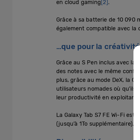
en cloud gaming
[2]
.
Grâce à sa batterie de 10 090 
également compatible avec la 
…que pour la créativité
Grâce au S Pen inclus avec la T
des notes avec le même confort
plus, grâce au mode DeX, la Ga
utilisateurs nomades où qu’ils
leur productivité en exploitant 
La Galaxy Tab S7 FE Wi-Fi est 
(jusqu’à 1To supplémentaire). D