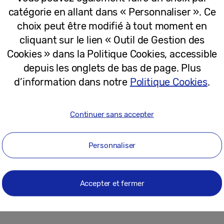
catégorie en allant dans « Personnaliser ». Ce
choix peut être modifié à tout moment en
ack, Mystic Silver, Mystic Green et Mystic Pink), la G
cliquant sur le lien « Outil de Gestion des
 Jusqu’au 31 octobre 2021, elle fait l’objet d’une o
Cookies » dans la Politique Cookies, accessible
isant l’acquisition d’une Galaxy Tab S7 FE Wi-Fi se ve
depuis les onglets de bas de page. Plus
 Book Cover Keyboard noir
[3]
.
d’information dans notre
Politique Cookies
.
ficie de l’ensemble des applications Samsung pour a
’est notamment le cas de :
Continuer sans accepter
et les partager facilement auprès de ses communautés.
Personnaliser
breux contenus gratuits (dont l’actualité, des jeux inst
.
santé ainsi que ses activités physiques et sportives.
Accepter et fermer
ntégralité de sa maison connectée depuis son smartphone