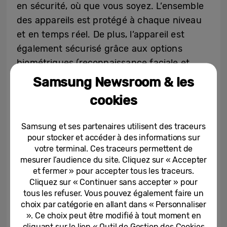
en sécurité, où que vous soyez. L’ensemble
des appareils est protégé à chaque niveau
et en temps réel. De plus, l’appareil est
également sécurisé grâce aux options
biométriques (reconnaissance faciale et
lecteur d’empreintes digitales) garantissant
Samsung Newsroom & les
un accès unique à l’appareil par l’utilisateur.
cookies
Le Galaxy XCover6 Pro répond à des usages
Samsung et ses partenaires utilisent des traceurs
différents selon les secteurs d’activité. Il est
pour stocker et accéder à des informations sur
doté de fonctionnalités performantes et
votre terminal. Ces traceurs permettent de
mesurer l’audience du site. Cliquez sur « Accepter
spécialement dédiées aux entreprises,
et fermer » pour accepter tous les traceurs.
permettant de transformer ce smartphone
Cliquez sur « Continuer sans accepter » pour
en véritable appareil « tout en un ».
tous les refuser. Vous pouvez également faire un
choix par catégorie en allant dans « Personnaliser
». Ce choix peut être modifié à tout moment en
Ainsi, les utilisateurs disposent de deux
cliquant sur le lien « Outil de Gestion des Cookies