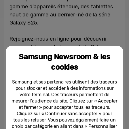
gamme d’appareils étendue, des tablettes
haut de gamme au dernier-né de la série
Galaxy S25.
Rejoignez-nous en ligne pour découvrir
comment les prochains produits Galaxy
ouvrent de nouvelles possibilités grâce à l’IA
Samsung Newsroom & les
multimodale.
cookies
L’événement sera retransmis en direct le 4
Samsung et ses partenaires utilisent des traceurs
septembre à 11h30 sur
Samsung.com
et sur
pour stocker et accéder à des informations sur
votre terminal. Ces traceurs permettent de
la
chaîne Youtube de Samsung
.
mesurer l’audience du site. Cliquez sur « Accepter
et fermer » pour accepter tous les traceurs.
Vous êtes également les bienvenus à l’IFA
Cliquez sur « Continuer sans accepter » pour
2025 de Berlin pour assister à notre
tous les refuser. Vous pouvez également faire un
choix par catégorie en allant dans « Personnaliser
conférence de presse et découvrir notre