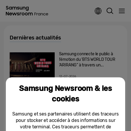
Dernières actualités
Samsung connecte le public à
l’émotion du ‘BTS WORLD TOUR
‘ARIRANG” à travers un...
13-07-2026
Samsung Newsroom & les
Ouvrir la voie des smarpthones
pliables : comment la vision de
cookies
Samsung a façonné la...
13-07-2026
Samsung et ses partenaires utilisent des traceurs
pour stocker et accéder à des informations sur
[Editorial] L’IA n’a pas besoin
votre terminal. Ces traceurs permettent de
d’être plus intelligente que vous.