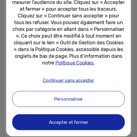
mesurer l’audience du site. Cliquez sur « Accepter
Elle a besoin de vous...
et fermer » pour accepter tous les traceurs.
Cliquez sur « Continuer sans accepter » pour
08-07-2026
tous les refuser. Vous pouvez également faire un
[Invitation] Galaxy Unpacked de
choix par catégorie en allant dans « Personnaliser
juillet 2026 : une nouvelle forme
». Ce choix peut être modifié à tout moment en
se dessine
cliquant sur le lien « Outil de Gestion des Cookies
» dans la Politique Cookies, accessible depuis les
08-07-2026
onglets de bas de page. Plus d’information dans
notre
Politique Cookies
.
Profitez de Samsung plus
intelligemment tout au long de
l’été
Continuer sans accepter
07-07-2026
Personnaliser
Samsung accueille les lauréats
européens du concours Solve
for Tomorrow en Corée pour...
Accepter et fermer
06-07-2026