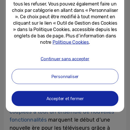
tous les refuser. Vous pouvez également faire un
18 années consécutives, cela témoigne de la
choix par catégorie en allant dans « Personnaliser
confiance et la fidélité que nos clients
». Ce choix peut être modifié à tout moment en
accordent à Samsung”, a déclaré SW Yong,
cliquant sur le lien « Outil de Gestion des Cookies
» dans la Politique Cookies, accessible depuis les
président et directeur de l’activité Visual
onglets de bas de page. Plus d’information dans
Display chez Samsung Electronics. “Nous
notre
Politique Cookies
.
sommes pleinement engagés dans
l’évolution de l’industrie, afin d’offrir à nos
Continuer sans accepter
clients des expériences encore plus
significatives et bénéfiques.”
Personnaliser
Au CES 2024, Samsung Electronics a
présenté son dernier processeur, le NQ8 AI
Accepter et fermer
Gen3
[4]
,
dont les performances améliorées
couplées à tout un ensemble de nouvelles
fonctionnalités
marquent le début d’une
nouvelle ère pour les téléviseurs grâce à