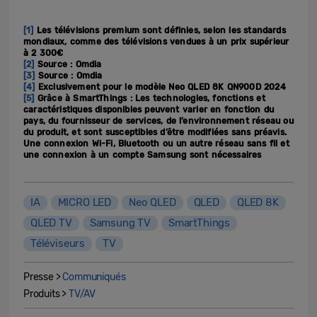
[1]
Les télévisions premium sont définies, selon les standards
mondiaux, comme des télévisions vendues à un prix supérieur
à 2 300€
[2]
Source : Omdia
[3]
Source : Omdia
[4]
Exclusivement pour le modèle Neo QLED 8K QN900D 2024
[5]
Grâce à SmartThings : Les technologies, fonctions et
caractéristiques disponibles peuvent varier en fonction du
pays, du fournisseur de services, de l’environnement réseau ou
du produit, et sont susceptibles d’être modifiées sans préavis.
Une connexion Wi-Fi, Bluetooth ou un autre réseau sans fil et
une connexion à un compte Samsung sont nécessaires
IA
MICRO LED
Neo QLED
QLED
QLED 8K
QLED TV
Samsung TV
SmartThings
Téléviseurs
TV
Presse >
Communiqués
Produits >
TV/AV