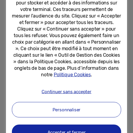
pour stocker et accéder à des informations sur
toujours parfaitement frais.
votre terminal. Ces traceurs permettent de
mesurer l’audience du site. Cliquez sur « Accepter
Avec une vaste gamme de fonctionnalités
et fermer » pour accepter tous les traceurs.
intelligentes, le Family Hub™ apporte de
Cliquez sur « Continuer sans accepter » pour
tous les refuser. Vous pouvez également faire un
l’animation dans la cuisine et aide les
choix par catégorie en allant dans « Personnaliser
familles à rester organisées et connectées.
». Ce choix peut être modifié à tout moment en
En 2022, le Family Hub™ intègre Samsung
cliquant sur le lien « Outil de Gestion des Cookies
TV Plus, donnant ainsi accès gratuitement
» dans la Politique Cookies, accessible depuis les
onglets de bas de page. Plus d’information dans
à des chaînes et émissions, disponibles
notre
Politique Cookies
.
gratuitement, en direct et à la demande.
Continuer sans accepter
En complément, le Family Hub™ est
désormais compatible avec Alexa
[2]
,
Personnaliser
permettant d’accéder à différents services
Amazon, comme Amazon Music, mais
également la commande automatique de
Accepter et fermer