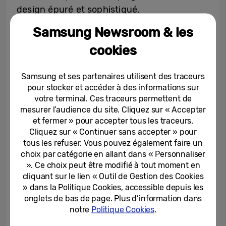
design épuré et sophistiqué.
Samsung Newsroom & les
La carafe à remplissage automatique
cookies
AutoFill Pitcher
[4]
ne contient pas de
BPA
[5]
et peut passer au lave-vaisselle
[6]
.
Samsung et ses partenaires utilisent des traceurs
Elle propose facilement et à tout moment
pour stocker et accéder à des informations sur
une eau fraîche filtrée. L’appareil est
votre terminal. Ces traceurs permettent de
également doté d’un infuseur
[7]
intégré
mesurer l’audience du site. Cliquez sur « Accepter
et fermer » pour accepter tous les traceurs.
pour créer des boissons aromatisées en
Cliquez sur « Continuer sans accepter » pour
ajoutant des fruits ou des infusions. Enfin,
tous les refuser. Vous pouvez également faire un
les utilisateurs peuvent disposer à tout
choix par catégorie en allant dans « Personnaliser
moment de glace grâce à la machine à
». Ce choix peut être modifié à tout moment en
cliquant sur le lien « Outil de Gestion des Cookies
glaçons double automatique Dual Auto Ice
» dans la Politique Cookies, accessible depuis les
Maker
[8]
, qui propose au choix des glaçons
onglets de bas de page. Plus d’information dans
sphériques ou bien cubiques.
notre
Politique Cookies
.