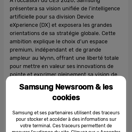
À l’occasion du CES 2026, Samsung
présentera sa vision unifiée de l’intelligence
artificielle pour sa division Device
eXperience (DX) et exposera les grandes
orientations de sa stratégie globale. Cette
ambition explique le choix d’un espace
premium, indépendant et de grande
ampleur au Wynn, offrant une liberté totale
pour mettre en valeur ses innovations de
pointe et exprimer pleinement sa vision de
l’IA — ainsi que les bénéfices concrets
Samsung Newsroom & les
qu’elle apporte au quotidien des utilisateurs.
cookies
L’événement The First Look a été conçu
Samsung et ses partenaires utilisent des traceurs
pour démontrer comment les technologies
pour stocker et accéder à des informations sur
Samsung transforment la vie quotidienne,
votre terminal. Ces traceurs permettent de
mesurer l’audience du site. Cliquez sur « Accepter