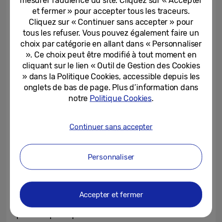
au-delà de la simple présentation de
et fermer » pour accepter tous les traceurs.
nouvelles fonctionnalités. Afin de créer un
Cliquez sur « Continuer sans accepter » pour
environnement totalement immersif,
tous les refuser. Vous pouvez également faire un
l’exposition proposera une circulation plus
choix par catégorie en allant dans « Personnaliser
». Ce choix peut être modifié à tout moment en
fluide et une programmation enrichie,
cliquant sur le lien « Outil de Gestion des Cookies
offrant aux visiteurs une expérience plus
» dans la Politique Cookies, accessible depuis les
profonde et plus significative.
onglets de bas de page. Plus d’information dans
notre
Politique Cookies
.
Une démonstration d’envergure de l’IA
Continuer sans accepter
Samsung dans le plus grand espace du
secteur
Personnaliser
Grâce à une narration soigneusement
Accepter et fermer
élaborée, la Samsung Exhibition Zone a été
pensée pour permettre aux visiteurs