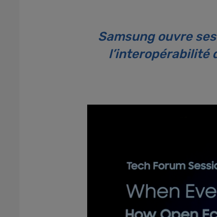
Samsung ouvre ses 
l’interopérabilit