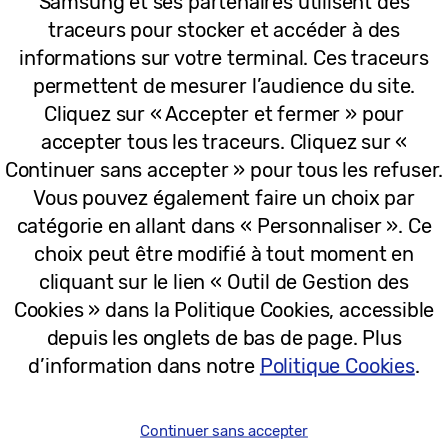
Samsung et ses partenaires utilisent des
traceurs pour stocker et accéder à des
s personnel de nos vies. L’IA domestique doit donc ga
informations sur votre terminal. Ces traceurs
ète, respectueuse et avec une valeur tangible »,
a dé
permettent de mesurer l’audience du site.
istration de la Home Connectivity Alliance et Respon
Cliquez sur « Accepter et fermer » pour
ronics.
« Cela passe par une interopérabilité entre l
accepter tous les traceurs. Cliquez sur «
ifié plutôt qu’un ensemble de fonctionnalités isolé
Continuer sans accepter » pour tous les refuser.
emble de l’industrie, nous transformons l’ouverture e
Vous pouvez également faire un choix par
simplifiées et des économies mesurables, le tout fon
catégorie en allant dans « Personnaliser ». Ce
choix peut être modifié à tout moment en
cliquant sur le lien « Outil de Gestion des
Cookies » dans la Politique Cookies, accessible
e écosystème de maison connectée au
depuis les onglets de bas de page. Plus
d’information dans notre
Politique Cookies
.
t la richesse de son écosystème connecté, rappelant
 de la communauté SmartThings. Fort de plus de dix a
ispose d’une compréhension approfondie de l’évoluti
Continuer sans accepter