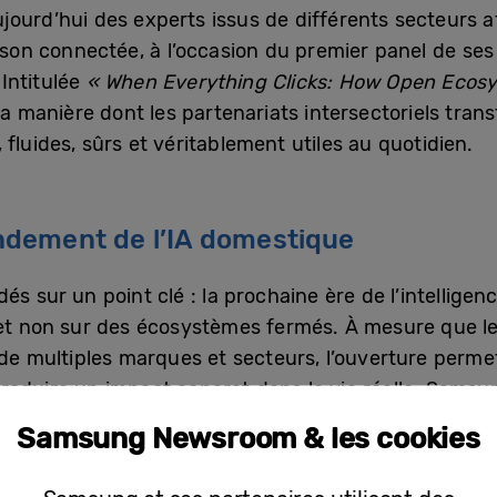
ourd’hui des experts issus de différents secteurs a
aison connectée, à l’occasion du premier panel de se
Intitulée
« When Everything Clicks: How Open Ecosys
la manière dont les partenariats intersectoriels tra
fluides, sûrs et véritablement utiles au quotidien.
ndement de l’IA domestique
és sur un point clé : la prochaine ère de l’intellig
 et non sur des écosystèmes fermés. À mesure que le
s de multiples marques et secteurs, l’ouverture perm
roduire un impact concret dans la vie réelle. Samsu
é ouverte permet aux appareils électroménagers, au
Samsung Newsroom & les cookies
tenaires de différents secteurs de proposer des expé
onnés.