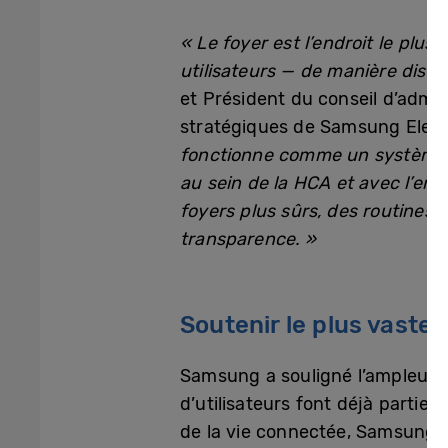
« Le foyer est l’endroit le plu
utilisateurs — de manière discr
et Président du conseil d’admin
stratégiques de Samsung Elect
fonctionne comme un système un
au sein de la HCA et avec l’ens
foyers plus sûrs, des routines 
transparence. »
Soutenir le plus vast
Samsung a souligné l’ampleur e
d’utilisateurs font déjà partie
de la vie connectée, Samsung d