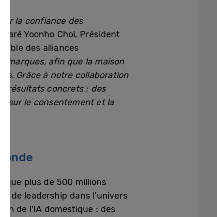
gner la confiance des
claré Yoonho Choi, Président
sable des alliances
es marques, afin que la maison
es. Grâce à notre collaboration
n résultats concrets : des
dé sur le consentement et la
 monde
 que plus de 500 millions
ns de leadership dans l’univers
on de l’IA domestique : des