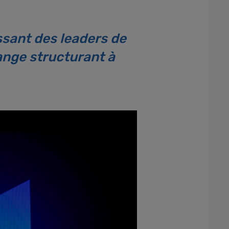
sant des leaders de
ange structurant à