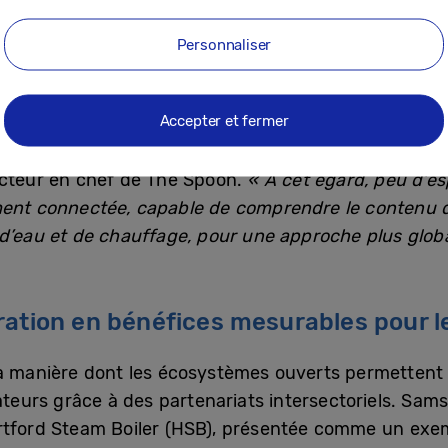
’hui vers une intelligence systémique à l’échelle du f
Personnaliser
 concevoir des expériences IA capables de coordonn
omme naturelle, plutôt que technologique.
Accepter et fermer
bénéfices concrets qui améliorent réellement le quotidi
acteur en chef de The Spoon.
« À cet égard, peu d’e
ment connectée, capable de comprendre le contenu d
 d’eau et de chauffage, pour une approche plus globa
oration en bénéfices mesurables pour
la manière dont les écosystèmes ouverts permettent
eurs grâce à des partenariats intersectoriels. Sa
rtford Steam Boiler (HSB), présentée comme un exemp