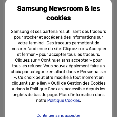
habitudes saines tout en se faisant plaisir.
Samsung Newsroom & les
cookies
L’alliance entre la technologie de pointe des
montres connectées Galaxy Watch4 series
Samsung et ses partenaires utilisent des traceurs
de Samsung et l’expertise approfondie de
pour stocker et accéder à des informations sur
WW en sciences du comportement et de la
votre terminal. Ces traceurs permettent de
mesurer l’audience du site. Cliquez sur « Accepter
nutrition, permettra à chacun d’optimiser
et fermer » pour accepter tous les traceurs.
son parcours santé et bien-être.
Cliquez sur « Continuer sans accepter » pour
tous les refuser. Vous pouvez également faire un
[1]
choix par catégorie en allant dans « Personnaliser
Cette fonction est destinée uniquement à
». Ce choix peut être modifié à tout moment en
des fins d’amélioration de la forme physique
cliquant sur le lien « Outil de Gestion des Cookies
et de bien-être. Elle n’est pas destinée à
» dans la Politique Cookies, accessible depuis les
être utilisée pour la détection, le diagnostic
onglets de bas de page. Plus d’information dans
notre
Politique Cookies
.
ou le traitement d’une pathologie ou d’une
maladie. Ces données sont indicatives et
Continuer sans accepter
destinées à l’utilisateur. Veuillez consulter