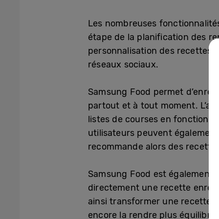
Les nombreuses fonctionnalité
étape de la planification des r
personnalisation des recettes, 
réseaux sociaux.
Samsung Food permet d’enregist
partout et à tout moment. L’app
listes de courses en fonction d
utilisateurs peuvent également
recommande alors des recettes 
Samsung Food est également dot
directement une recette enregist
ainsi transformer une recette e
encore la rendre plus équilibré