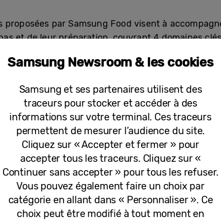
s proposées par Samsung Food visent à accompagner
epas et de leur préparation, couvrant 4 domaines clés 
la planification des repas sur mesure, la cuisine conn
Samsung Newsroom & les cookies
Samsung et ses partenaires utilisent des
rer toutes ses recettes pour les regrouper en form
traceurs pour stocker et accéder à des
lication analyse les recettes, normalise leur format 
informations sur votre terminal. Ces traceurs
es ingrédients qu’elles nécessitent. En complément d
permettent de mesurer l’audience du site.
 accéder au service via le réfrigérateur Bespoke Fa
Cliquez sur « Accepter et fermer » pour
basées sur une liste d’aliments disponibles dans le 
accepter tous les traceurs. Cliquez sur «
Continuer sans accepter » pour tous les refuser.
é d’une fonction de personnalisation des recettes. 
Vous pouvez également faire un choix par
rée afin de mieux refléter les habitudes alimentaires
catégorie en allant dans « Personnaliser ». Ce
n version végétarienne, l’adapter en fonction des in
choix peut être modifié à tout moment en
e sur le plan nutritionnel. Samsung Food est égalem