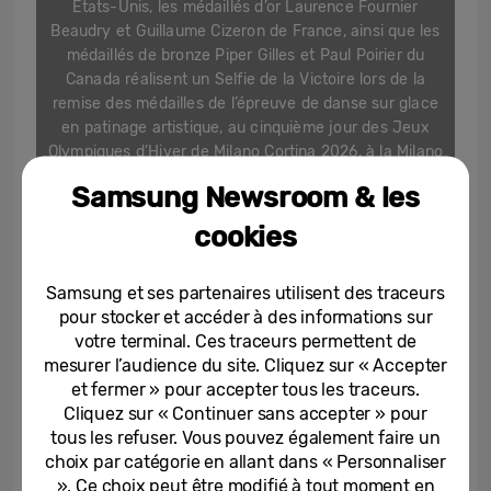
États-Unis, les médaillés d’or Laurence Fournier
Beaudry et Guillaume Cizeron de France, ainsi que les
médaillés de bronze Piper Gilles et Paul Poirier du
Canada réalisent un Selfie de la Victoire lors de la
remise des médailles de l’épreuve de danse sur glace
en patinage artistique, au cinquième jour des Jeux
Olympiques d’Hiver de Milano Cortina 2026, à la Milano
Ice Skating Arena, le 11 février 2026 à Milan, en Italie.
Samsung Newsroom & les
(Photo par Jean Catuffe/Getty Images)
cookies
Samsung et ses partenaires utilisent des traceurs
[11.02.2026] 15 km individuel femmes
pour stocker et accéder à des informations sur
votre terminal. Ces traceurs permettent de
mesurer l’audience du site. Cliquez sur « Accepter
et fermer » pour accepter tous les traceurs.
Cliquez sur « Continuer sans accepter » pour
tous les refuser. Vous pouvez également faire un
choix par catégorie en allant dans « Personnaliser
». Ce choix peut être modifié à tout moment en