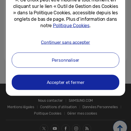
Surprises
cliquant sur le lien « Outil de Gestion des Cookies
» dans la Politique Cookies, accessible depuis les
12-10-2021
onglets de bas de page. Plus d’information dans
notre
Politique Cookies
.
La sélection Noël 2021 de
Samsung
Continuer sans accepter
30-08-2021
Personnaliser
1
Accepter et fermer
Nous contacter
SAMSUNG.COM
Mentions légales
Conditions d’utilisation
Données Personnelles
Politique Cookies
Gérer mes cookies