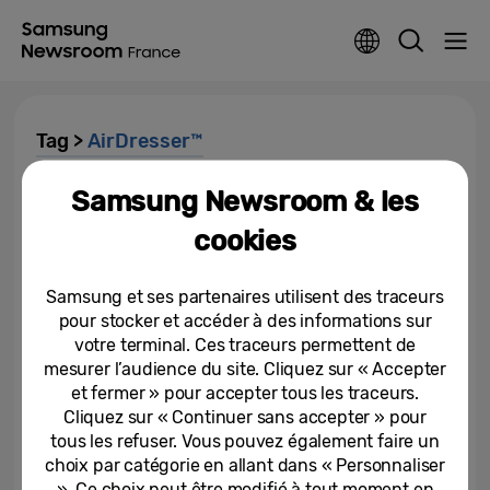
Tag >
AirDresser™
Samsung Newsroom & les
Hygiène de la maison : les clés
pour un intérieur sain
cookies
09-12-2021
Samsung et ses partenaires utilisent des traceurs
pour stocker et accéder à des informations sur
Le AirDresser de Samsung
votre terminal. Ces traceurs permettent de
arrive en France
mesurer l’audience du site. Cliquez sur « Accepter
et fermer » pour accepter tous les traceurs.
Cliquez sur « Continuer sans accepter » pour
19-10-2021
tous les refuser. Vous pouvez également faire un
Samsung présente Life
choix par catégorie en allant dans « Personnaliser
Unstoppable : la Maison des
». Ce choix peut être modifié à tout moment en