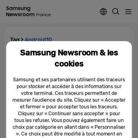
Tag >
Android10
Samsung Newsroom & les
Profitez de One UI 2 et d’Android
cookies
10 sur le Galaxy S10 avec le
lancement du...
Samsung et ses partenaires utilisent des traceurs
29-10-2019
pour stocker et accéder à des informations sur
votre terminal. Ces traceurs permettent de
mesurer l’audience du site. Cliquez sur « Accepter
et fermer » pour accepter tous les traceurs.
Cliquez sur « Continuer sans accepter » pour
tous les refuser. Vous pouvez également faire un
choix par catégorie en allant dans « Personnaliser
». Ce choix peut être modifié à tout moment en