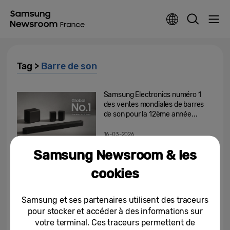
Tag >
Barre de son
Samsung Electronics numéro 1
des ventes mondiales de barres
de son pour la 12ème année...
16-03-2026
Samsung Newsroom & les
Samsung leader mondial des
barres son pour la 11ème année
cookies
consécutive
10-03-2025
Samsung et ses partenaires utilisent des traceurs
pour stocker et accéder à des informations sur
Samsung à la tête du marché
votre terminal. Ces traceurs permettent de
mondial des barres de son