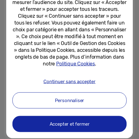
mesurer l’audience du site. Cliquez sur « Accepter
depuis 10 ans
et fermer » pour accepter tous les traceurs.
Cliquez sur « Continuer sans accepter » pour
13-05-2024
tous les refuser. Vous pouvez également faire un
Zoom sur les dernières
choix par catégorie en allant dans « Personnaliser
nouveautés TV et AV 2024
». Ce choix peut être modifié à tout moment en
cliquant sur le lien « Outil de Gestion des Cookies
» dans la Politique Cookies, accessible depuis les
25-04-2024
onglets de bas de page. Plus d’information dans
notre
Politique Cookies
.
Samsung lance sa gamme TV et
AV 2024 avec l’IA au cœur de
nouvelles expériences TV
Continuer sans accepter
24-04-2024
Personnaliser
CES 2024 : Samsung
Electronics introduit l’ère des TV
avec IA avec les nouvelles...
Accepter et fermer
08-01-2024