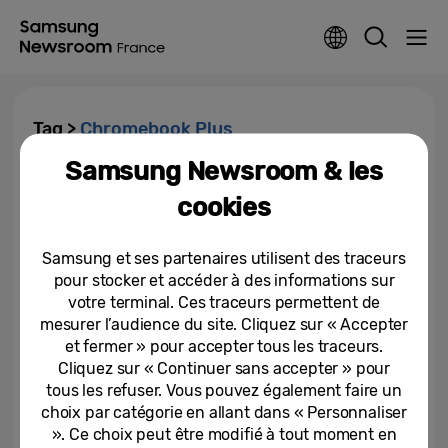
Tag >
Chromebook Plus
Samsung Newsroom & les
Galaxy Book4 Edge : le nouveau
cookies
PC intelligent de Samsung
propulsé par l’IA est...
Samsung et ses partenaires utilisent des traceurs
17-10-2024
pour stocker et accéder à des informations sur
votre terminal. Ces traceurs permettent de
Samsung dévoile le Galaxy
Chromebook Plus et ouvre le
mesurer l’audience du site. Cliquez sur « Accepter
pouvoir de l’Intelligence...
et fermer » pour accepter tous les traceurs.
Cliquez sur « Continuer sans accepter » pour
16-10-2024
tous les refuser. Vous pouvez également faire un
choix par catégorie en allant dans « Personnaliser
». Ce choix peut être modifié à tout moment en