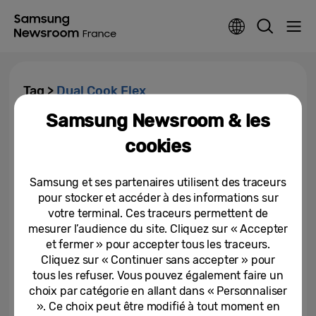
Tag >
Dual Cook Flex
Samsung Newsroom & les
Révolution dans la cuisine avec
cookies
le Dual Cook Flex™ de Samsung,
qui se dote d’une...
Samsung et ses partenaires utilisent des traceurs
01-06-2018
pour stocker et accéder à des informations sur
votre terminal. Ces traceurs permettent de
mesurer l’audience du site. Cliquez sur « Accepter
et fermer » pour accepter tous les traceurs.
Cliquez sur « Continuer sans accepter » pour
tous les refuser. Vous pouvez également faire un
choix par catégorie en allant dans « Personnaliser
». Ce choix peut être modifié à tout moment en