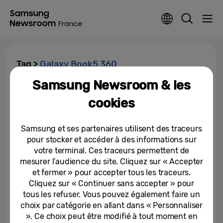
Tag >
Galaxy Book5 360
Samsung Newsroom & les
Rentrée 2025 : booster ses
cookies
performances et sa créativité
avec les Galaxy Book de...
Samsung et ses partenaires utilisent des traceurs
25-08-2025
pour stocker et accéder à des informations sur
votre terminal. Ces traceurs permettent de
Samsung agrandit sa gamme de
PC conçus pour l’IA avec les
mesurer l’audience du site. Cliquez sur « Accepter
Galaxy Book5 Pro et Galaxy...
et fermer » pour accepter tous les traceurs.
Cliquez sur « Continuer sans accepter » pour
06-01-2025
tous les refuser. Vous pouvez également faire un
choix par catégorie en allant dans « Personnaliser
». Ce choix peut être modifié à tout moment en