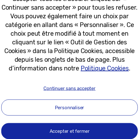
Continuer sans accepter » pour tous les refuser.
27-02-2023
Vous pouvez également faire un choix par
catégorie en allant dans « Personnaliser ». Ce
choix peut être modifié à tout moment en
Communiqués
cliquant sur le lien « Outil de Gestion des
Série Galaxy S23 : Samsung dresse un 
Cookies » dans la Politique Cookies, accessible
des précommandes
depuis les onglets de bas de page. Plus
d’information dans notre
Politique Cookies
.
20-02-2023
Continuer sans accepter
Personnaliser
Communiqués
L’Espace Samsung Galaxy Experience 
l’arrivée des dernières innovations G
Accepter et fermer