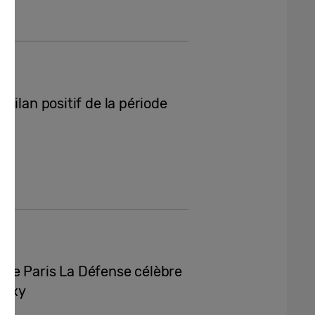
bilan positif de la période
de Paris La Défense célèbre
alaxy