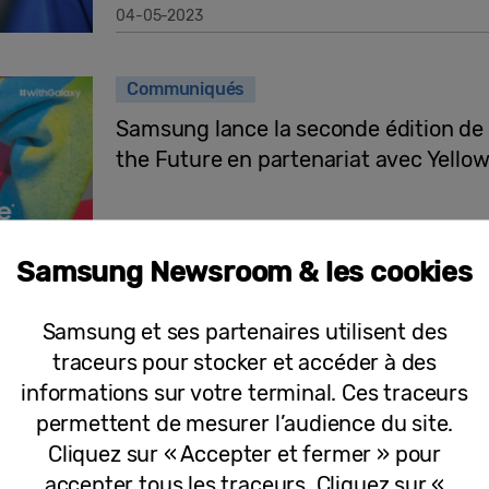
04-05-2023
Communiqués
Samsung lance la seconde édition de
the Future en partenariat avec YellowK
Samsung Newsroom & les cookies
14-03-2023
Samsung et ses partenaires utilisent des
Communiqués
traceurs pour stocker et accéder à des
Samsung présente ses derniers produi
informations sur votre terminal. Ces traceurs
Galaxy au MWC 2023
permettent de mesurer l’audience du site.
Cliquez sur « Accepter et fermer » pour
accepter tous les traceurs. Cliquez sur «