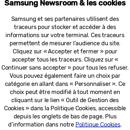
Samsung Newsroom & les cookies
27-03-2024
Samsung et ses partenaires utilisent des
Communiqués
traceurs pour stocker et accéder à des
Samsung dévoile sa sélection pour u
informations sur votre terminal. Ces traceurs
permettent de mesurer l’audience du site.
Cliquez sur « Accepter et fermer » pour
accepter tous les traceurs. Cliquez sur «
Continuer sans accepter » pour tous les refuser.
20-07-2020
Vous pouvez également faire un choix par
catégorie en allant dans « Personnaliser ». Ce
choix peut être modifié à tout moment en
Communiqués
cliquant sur le lien « Outil de Gestion des
Fête des pères : la sélection Samsun
Cookies » dans la Politique Cookies, accessible
depuis les onglets de bas de page. Plus
d’information dans notre
Politique Cookies
.