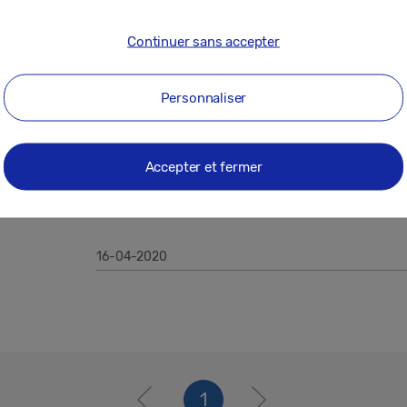
19-06-2020
Continuer sans accepter
Personnaliser
Communiqués
Samsung annonce la Galaxy Tab S6 Lit
la créativité
Accepter et fermer
16-04-2020
1