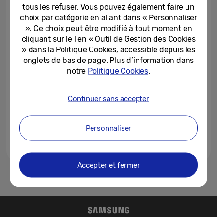
Beaugrenelle et présente en...
tous les refuser. Vous pouvez également faire un
choix par catégorie en allant dans « Personnaliser
11-03-2022
». Ce choix peut être modifié à tout moment en
cliquant sur le lien « Outil de Gestion des Cookies
Les dernières innovations
» dans la Politique Cookies, accessible depuis les
Samsung en mobilité, TV, son,
onglets de bas de page. Plus d’information dans
informatique et électroménager
notre
Politique Cookies
.
10-03-2022
Continuer sans accepter
Séries Galaxy S22 et Galaxy Tab
S8 : le meilleur de la technologie
et de l’écosystème Samsung...
Personnaliser
09-02-2022
Accepter et fermer
1