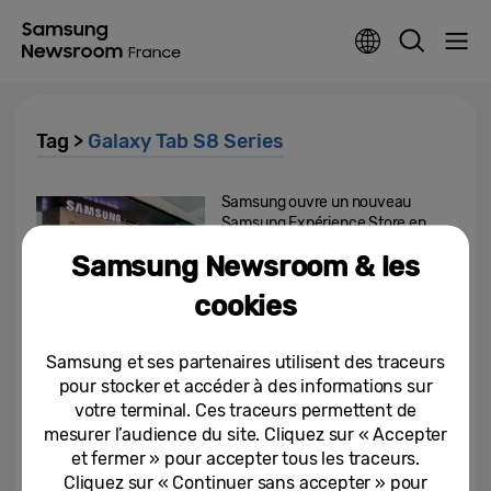
Tag >
Galaxy Tab S8 Series
Samsung ouvre un nouveau
Samsung Expérience Store en
Ile-de-France
Samsung Newsroom & les
17-07-2023
cookies
Samsung dévoile sa sélection
Noël 2022
Samsung et ses partenaires utilisent des traceurs
pour stocker et accéder à des informations sur
votre terminal. Ces traceurs permettent de
24-10-2022
mesurer l’audience du site. Cliquez sur « Accepter
et fermer » pour accepter tous les traceurs.
Samsung inaugure un pop-up
store au Centre Commercial
Cliquez sur « Continuer sans accepter » pour