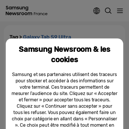
Tag >
Galaxy Tab S9 Ultra
Samsung Newsroom & les
Samsung sort le grand jeu de
cookies
l’innovation & de l’expérience
sur la Paris Games Week 2023
Samsung et ses partenaires utilisent des traceurs
31-10-2023
pour stocker et accéder à des informations sur
votre terminal. Ces traceurs permettent de
Samsung dévoile sa sélection
Noël 2023
mesurer l’audience du site. Cliquez sur « Accepter
et fermer » pour accepter tous les traceurs.
Cliquez sur « Continuer sans accepter » pour
12-10-2023
tous les refuser. Vous pouvez également faire un
choix par catégorie en allant dans « Personnaliser
». Ce choix peut être modifié à tout moment en