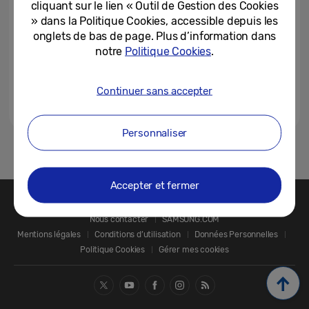
cliquant sur le lien « Outil de Gestion des Cookies
» dans la Politique Cookies, accessible depuis les
onglets de bas de page. Plus d’information dans
notre
Politique Cookies
.
Continuer sans accepter
Personnaliser
1
2
3
Accepter et fermer
Nous contacter
SAMSUNG.COM
Mentions légales
Conditions d’utilisation
Données Personnelles
Politique Cookies
Gérer mes cookies