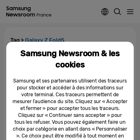
Tag >
Galaxy Z Fold5
Samsung Newsroom & les
[Galaxy Unpacked 2023] Le
cookies
tour du monde avec Galaxy :
Célébrez les dernières...
Samsung et ses partenaires utilisent des traceurs
08-08-2023
pour stocker et accéder à des informations sur
votre terminal. Ces traceurs permettent de
Samsung Galaxy Z Flip5 et
Galaxy Z Fold5 : la rencontre
mesurer l’audience du site. Cliquez sur « Accepter
entre style et performance
et fermer » pour accepter tous les traceurs.
Cliquez sur « Continuer sans accepter » pour
26-07-2023
tous les refuser. Vous pouvez également faire un
choix par catégorie en allant dans « Personnaliser
». Ce choix peut être modifié à tout moment en