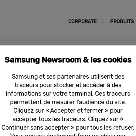
CORPORATE
PRODUITS
Samsung Newsroom & les cookies
ivity Alliance
Samsung et ses partenaires utilisent des
traceurs pour stocker et accéder à des
Communiqués
informations sur votre terminal. Ces traceurs
Samsung Electronics rejoint la Home 
permettent de mesurer l’audience du site.
façonner le futur de la maison conne
Cliquez sur « Accepter et fermer » pour
accepter tous les traceurs. Cliquez sur «
Continuer sans accepter » pour tous les refuser.
Vous pouvez également faire un choix par