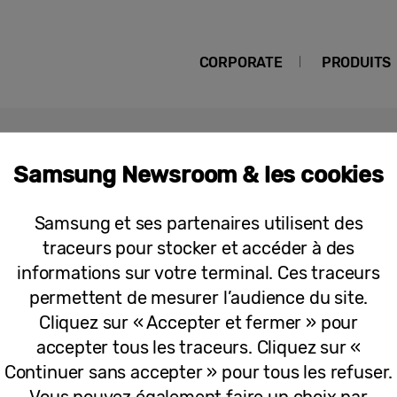
CORPORATE
PRODUITS
Samsung Newsroom & les cookies
g
Samsung et ses partenaires utilisent des
traceurs pour stocker et accéder à des
Communiqués
informations sur votre terminal. Ces traceurs
Samsung Electronics propose de nouv
permettent de mesurer l’audience du site.
streaming sur ses Smart TV
Cliquez sur « Accepter et fermer » pour
accepter tous les traceurs. Cliquez sur «
Continuer sans accepter » pour tous les refuser.
Vous pouvez également faire un choix par