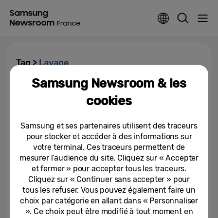
Tag >
Lavage
Samsung Newsroom & les
After Ski avec Samsung :
cookies
entretenez vos vêtements
d’hiver en toute simplicité
Samsung et ses partenaires utilisent des traceurs
05-03-2026
pour stocker et accéder à des informations sur
votre terminal. Ces traceurs permettent de
Samsung présente sa nouvelle
gamme de soin du linge Bespoke
mesurer l’audience du site. Cliquez sur « Accepter
AI
et fermer » pour accepter tous les traceurs.
Cliquez sur « Continuer sans accepter » pour
31-03-2025
tous les refuser. Vous pouvez également faire un
choix par catégorie en allant dans « Personnaliser
». Ce choix peut être modifié à tout moment en