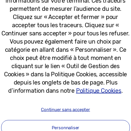
informations sur votre terminal. Ces traceurs
12-06-2023
permettent de mesurer l’audience du site.
Cliquez sur « Accepter et fermer » pour
Communiqués
accepter tous les traceurs. Cliquez sur «
Continuer sans accepter » pour tous les refuser.
Les best-sellers de la collection Besp
Vous pouvez également faire un choix par
catégorie en allant dans « Personnaliser ». Ce
choix peut être modifié à tout moment en
cliquant sur le lien « Outil de Gestion des
Cookies » dans la Politique Cookies, accessible
12-05-2023
depuis les onglets de bas de page. Plus
d’information dans notre
Politique Cookies
.
Communiqués
La personnalisation du Galaxy Z Fold2
Continuer sans accepter
Personnaliser