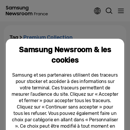
Tag >
Premium Collection
Samsung Newsroom & les
Samsung annonce le lancement
cookies
en France de sa nouvelle
gamme de téléviseurs...
Samsung et ses partenaires utilisent des traceurs
02-03-2023
pour stocker et accéder à des informations sur
votre terminal. Ces traceurs permettent de
mesurer l’audience du site. Cliquez sur « Accepter
et fermer » pour accepter tous les traceurs.
Cliquez sur « Continuer sans accepter » pour
tous les refuser. Vous pouvez également faire un
choix par catégorie en allant dans « Personnaliser
». Ce choix peut être modifié à tout moment en