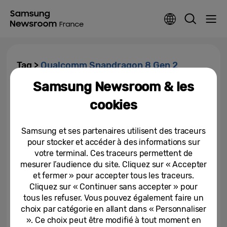
Tag >
Qualcomm Snapdragon 8 Gen 2
Samsung Newsroom & les
Samsung redéfinit les codes de
cookies
la productivité des entreprises
avec les Galaxy Z Fold5 et Z...
Samsung et ses partenaires utilisent des traceurs
23-08-2023
pour stocker et accéder à des informations sur
votre terminal. Ces traceurs permettent de
mesurer l’audience du site. Cliquez sur « Accepter
et fermer » pour accepter tous les traceurs.
Cliquez sur « Continuer sans accepter » pour
tous les refuser. Vous pouvez également faire un
choix par catégorie en allant dans « Personnaliser
». Ce choix peut être modifié à tout moment en