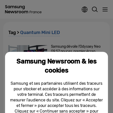
Tag >
Quantum Mini LED
Samsung dévoile l’Odyssey Neo
G9 57 pouces, premier écran
gaming Dual UHD au monde
Samsung Newsroom & les
25-08-2023
cookies
Samsung Electronics dévoile
ses téléviseurs MICRO LED, Neo
Samsung et ses partenaires utilisent des traceurs
QLED et Lifestyle 2022
pour stocker et accéder à des informations sur
votre terminal. Ces traceurs permettent de
05-01-2022
mesurer l’audience du site. Cliquez sur « Accepter
et fermer » pour accepter tous les traceurs.
Samsung élargit sa gamme de
téléviseurs Neo QLED 8K avec le
Cliquez sur « Continuer sans accepter » pour