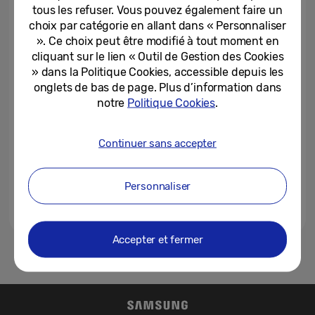
lancement du Neo QLED 8K...
tous les refuser. Vous pouvez également faire un
choix par catégorie en allant dans « Personnaliser
22-09-2021
». Ce choix peut être modifié à tout moment en
cliquant sur le lien « Outil de Gestion des Cookies
Samsung dévoile l’avenir du
» dans la Politique Cookies, accessible depuis les
gaming avec l’Odyssey Neo G9
onglets de bas de page. Plus d’information dans
notre
Politique Cookies
.
27-07-2021
Continuer sans accepter
[Interview] Les téléviseurs
Samsung Neo QLED offrent une
expérience de visionnage...
Personnaliser
20-07-2021
Accepter et fermer
1