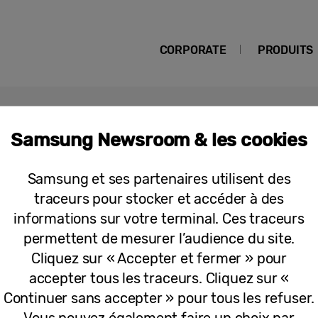
CORPORATE
PRODUITS
Samsung Newsroom & les cookies
Samsung et ses partenaires utilisent des
traceurs pour stocker et accéder à des
[Quantum Dots] Comment la prouess
informations sur votre terminal. Ces traceurs
devenue un véritable moteur pour le p
permettent de mesurer l’audience du site.
industriel
Cliquez sur « Accepter et fermer » pour
accepter tous les traceurs. Cliquez sur «
Continuer sans accepter » pour tous les refuser.
Vous pouvez également faire un choix par