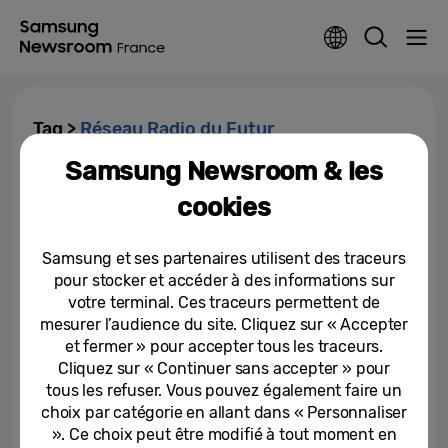
Tag >
Réseau Radio du Futur
Samsung Newsroom & les
Réseau Radio du Futur :
cookies
Samsung apporte son expertise
sur les terminaux durcis dans...
Samsung et ses partenaires utilisent des traceurs
03-11-2022
pour stocker et accéder à des informations sur
votre terminal. Ces traceurs permettent de
mesurer l’audience du site. Cliquez sur « Accepter
et fermer » pour accepter tous les traceurs.
Cliquez sur « Continuer sans accepter » pour
tous les refuser. Vous pouvez également faire un
choix par catégorie en allant dans « Personnaliser
». Ce choix peut être modifié à tout moment en