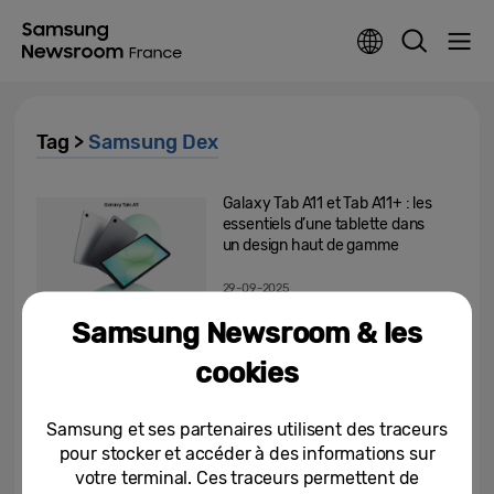
Tag >
Samsung Dex
Galaxy Tab A11 et Tab A11+ : les
essentiels d’une tablette dans
un design haut de gamme
29-09-2025
Samsung Newsroom & les
Samsung dévoile la série Galaxy
Tab S11
cookies
04-09-2025
Samsung et ses partenaires utilisent des traceurs
pour stocker et accéder à des informations sur
Samsung redéfinit les codes de
votre terminal. Ces traceurs permettent de
la productivité des entreprises