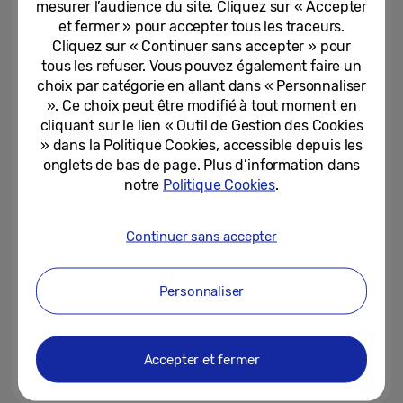
mesurer l’audience du site. Cliquez sur « Accepter
avec les Galaxy Z Fold5 et Z...
et fermer » pour accepter tous les traceurs.
Cliquez sur « Continuer sans accepter » pour
23-08-2023
tous les refuser. Vous pouvez également faire un
Galaxy Tab Active4 Pro : une
choix par catégorie en allant dans « Personnaliser
tablette durcie pour les
». Ce choix peut être modifié à tout moment en
professionnels toujours plus...
cliquant sur le lien « Outil de Gestion des Cookies
» dans la Politique Cookies, accessible depuis les
27-09-2022
onglets de bas de page. Plus d’information dans
notre
Politique Cookies
.
Thales s’appuie sur les
technologies mobiles de
Samsung pour accélérer sa...
Continuer sans accepter
07-02-2022
Personnaliser
Téléviseurs Samsung Neo QLED
: des fonctionnalités
intelligentes inédites au...
Accepter et fermer
12-07-2021