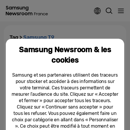
Tag >
Samsung T9
Samsung Newsroom & les
Samsung sort le grand jeu de
cookies
l’innovation & de l’expérience
sur la Paris Games Week 2023
Samsung et ses partenaires utilisent des traceurs
31-10-2023
pour stocker et accéder à des informations sur
votre terminal. Ces traceurs permettent de
Samsung dévoile le T9, un SSD
externe aux performances et à
mesurer l’audience du site. Cliquez sur « Accepter
la fiabilité exceptionnelles
et fermer » pour accepter tous les traceurs.
Cliquez sur « Continuer sans accepter » pour
13-10-2023
tous les refuser. Vous pouvez également faire un
choix par catégorie en allant dans « Personnaliser
». Ce choix peut être modifié à tout moment en