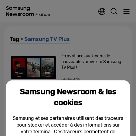
Tag >
Samsung TV Plus
En avril, une avalanche de
nouveautés arrive sur Samsung
TV Plus !
04-04-2025
Samsung Newsroom & les
Samsung TV Plus : un mois de
mars riche en divertissement !
cookies
12-03-2025
Samsung et ses partenaires utilisent des traceurs
pour stocker et accéder à des informations sur
Samsung TV Plus : les
votre terminal. Ces traceurs permettent de
nouveautés à ne pas manquer