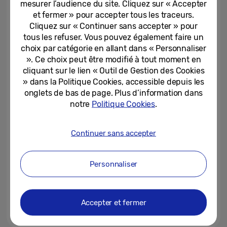
mesurer l’audience du site. Cliquez sur « Accepter
en février
et fermer » pour accepter tous les traceurs.
Cliquez sur « Continuer sans accepter » pour
06-02-2025
tous les refuser. Vous pouvez également faire un
K-POP : suivez les 2024 MAMA
choix par catégorie en allant dans « Personnaliser
Awards en direct sur Samsung
». Ce choix peut être modifié à tout moment en
TV Plus
cliquant sur le lien « Outil de Gestion des Cookies
» dans la Politique Cookies, accessible depuis les
20-11-2024
onglets de bas de page. Plus d’information dans
notre
Politique Cookies
.
Zoom sur les dernières
nouveautés TV et AV 2024
Continuer sans accepter
25-04-2024
Personnaliser
CES 2024 : Samsung
Electronics introduit l’ère des TV
avec IA avec les nouvelles...
Accepter et fermer
08-01-2024